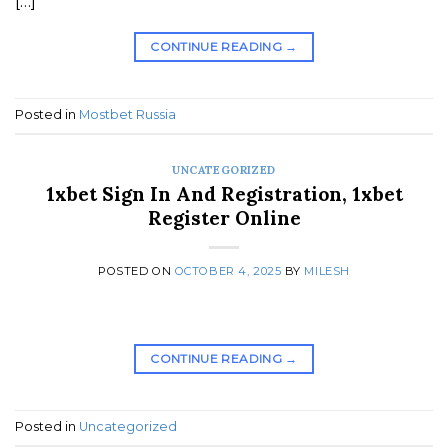
[…]
CONTINUE READING
→
Posted in
Mostbet Russia
UNCATEGORIZED
1xbet Sign In And Registration, 1xbet
Register Online
POSTED ON
OCTOBER 4, 2025
BY
MILESH
CONTINUE READING
→
Posted in
Uncategorized