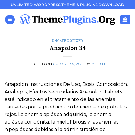
Skip
UNLIMITED WORDPRESS THEME & PLUGINS DOWNLOAD
to
content
UNCATEGORIZED
Anapolon 34
POSTED ON
OCTOBER 5, 2025
BY
MILESH
Anapolon Instrucciones De Uso, Dosis, Composición,
Análogos, Efectos Secundarios Anapolon Tablets
está indicado en el tratamiento de las anemias
causadas por la producción deficiente de glóbulos
rojos. La anemia aplásica adquirida, la anemia
aplásica congénita, la mielofibrosis y las anemias
hipoplásicas debidas a la administración de